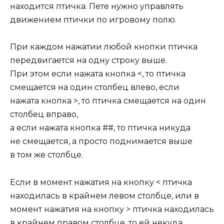
находится птичка. Пете нужно управлять
движением птички по игровому полю.
При каждом нажатии любой кнопки птичка
передвигается на одну строку выше.
При этом если нажата кнопка <, то птичка
смещается на один столбец влево, если
нажата кнопка >, то птичка смещается на один
столбец вправо,
а если нажата кнопка ##, то птичка никуда
не смещается, а просто поднимается выше
в том же столбце.
Если в момент нажатия на кнопку < птичка
находилась в крайнем левом столбце, или в
момент нажатия на кнопку > птичка находилась
в крайнем правом столбце, то ей некуда