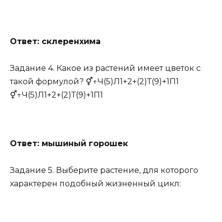
Ответ: склеренхима
Задание 4. Какое из растений имеет цветок с
такой формулой? ⚥↑Ч(5)Л1+2+(2)Т(9)+1П1
⚥↑Ч(5)Л1+2+(2)Т(9)+1П1
Ответ: мышиный горошек
Задание 5. Выберите растение, для которого
характерен подобный жизненный цикл: