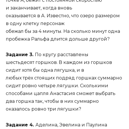
точке A, бежит с постоянной скоростью
и заканчивает, когда вновь
оказывается в A. Известно, что озеро размером
в одну клетку персонаж
обежал бы за 4 минуты. На сколько минут одна
пробежка Ральфа длится дольше другой?
Задание 3.
По кругу расставлены
шестьдесят горшков. В каждом из горшков
сидит хотя бы одна лягушка, и в
любых трёх стоящих подряд горшках суммарно
сидит ровно четыре лягушки. Сколькими
способами цапля Анастасия сможет выбрать
два горшка так, чтобы в них суммарно
оказалось ровно три лягушки?
Задание 4.
Аделина, Эвелина и Паулина